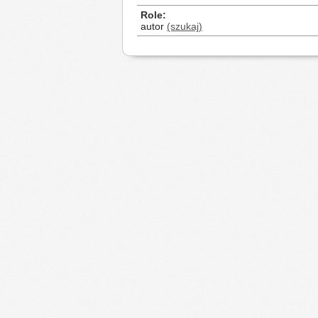
Role
autor
(szukaj)