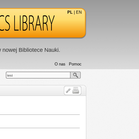
PL
|
EN
nowej Bibliotece Nauki.
O nas
Pomoc
test