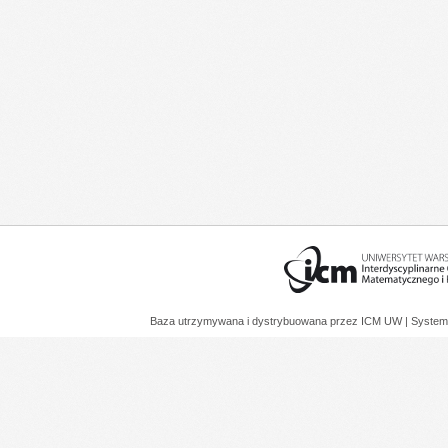
Baza utrzymywana i dystrybuowana przez
ICM UW
| System