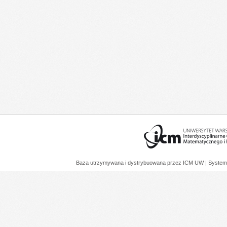
Baza utrzymywana i dystrybuowana przez
ICM UW
| System