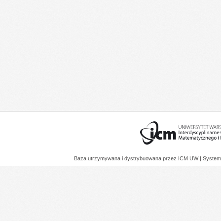
Baza utrzymywana i dystrybuowana przez
ICM UW
| System