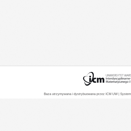
Baza utrzymywana i dystrybuowana przez
ICM UW
| System