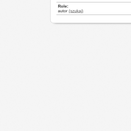
Role
autor
(szukaj)