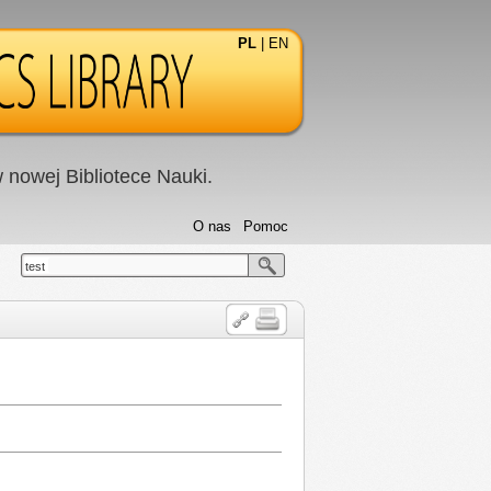
PL
|
EN
nowej Bibliotece Nauki.
O nas
Pomoc
test