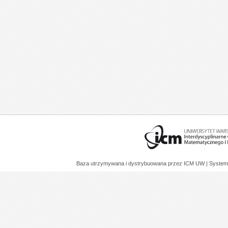
Baza utrzymywana i dystrybuowana przez
ICM UW
| System