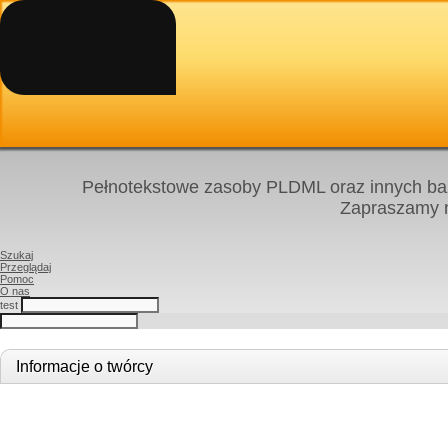
Pełnotekstowe zasoby PLDML oraz innych baz
Zapraszamy
Szukaj
Przeglądaj
Pomoc
O nas
test
Informacje o twórcy
Twórca
Jean-Marie Flaus