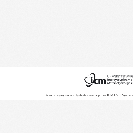
Baza utrzymywana i dystrybuowana przez
ICM UW
| System