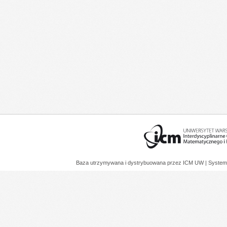
Baza utrzymywana i dystrybuowana przez
ICM UW
| System