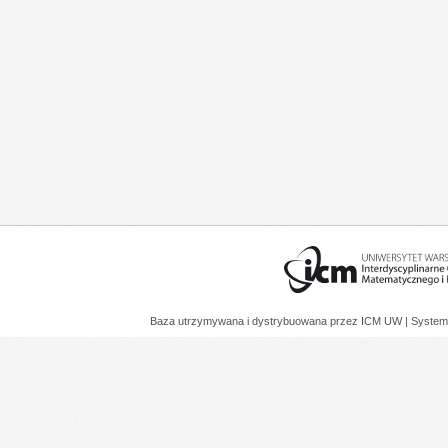
Baza utrzymywana i dystrybuowana przez
ICM UW
| System