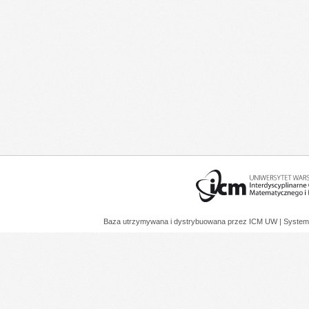
Baza utrzymywana i dystrybuowana przez
ICM UW
| System