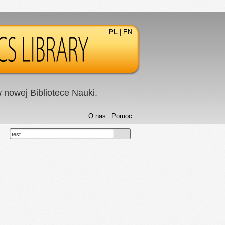
PL
|
EN
nowej Bibliotece Nauki.
O nas
Pomoc
test