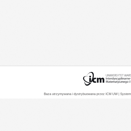
Baza utrzymywana i dystrybuowana przez
ICM UW
| System