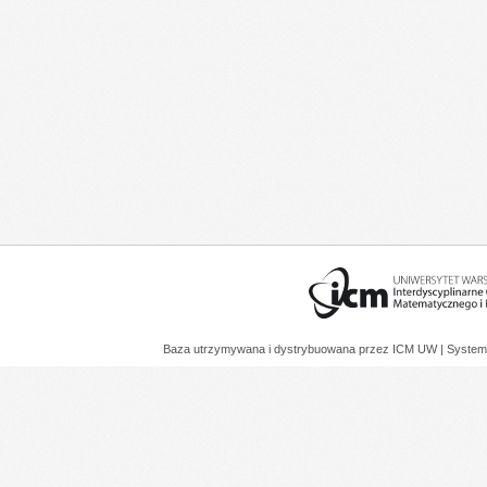
Baza utrzymywana i dystrybuowana przez
ICM UW
| System