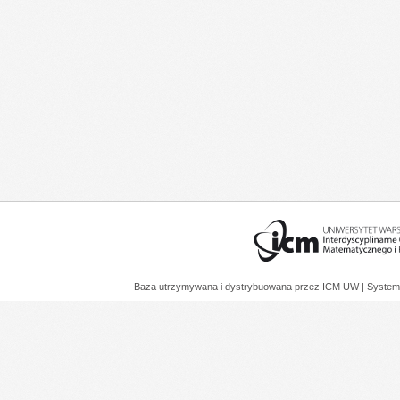
Baza utrzymywana i dystrybuowana przez
ICM UW
| System