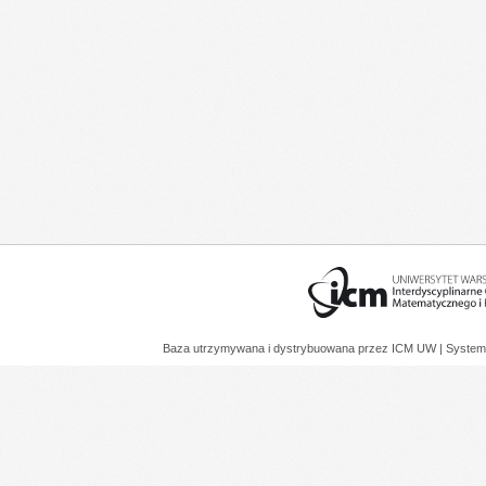
Baza utrzymywana i dystrybuowana przez
ICM UW
| System