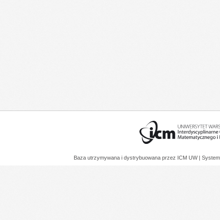
Baza utrzymywana i dystrybuowana przez
ICM UW
| System