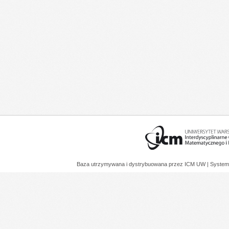
Baza utrzymywana i dystrybuowana przez
ICM UW
| System