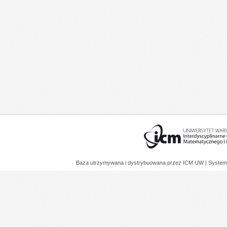
Baza utrzymywana i dystrybuowana przez
ICM UW
| System