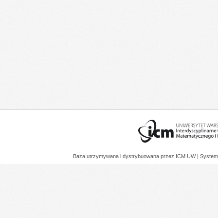
Baza utrzymywana i dystrybuowana przez
ICM UW
| System