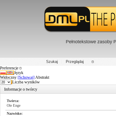
Pełnotekstowe zasoby P
PL
|
EN
Szukaj
Przeglądaj
Preferencje
Język
Widoczny
[Schowaj]
Abstrakt
Liczba wyników
Informacje o twórcy
Twórca
Ole Enge
Nazwisko