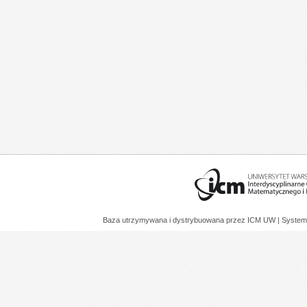
Baza utrzymywana i dystrybuowana przez
ICM UW
| System