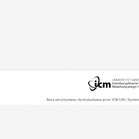
Baza utrzymywana i dystrybuowana przez
ICM UW
| System