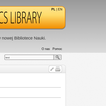
PL
|
EN
nowej Bibliotece Nauki.
O nas
Pomoc
test