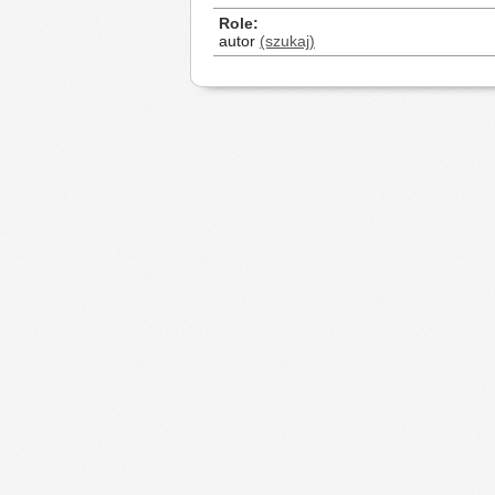
Role
autor
(szukaj)