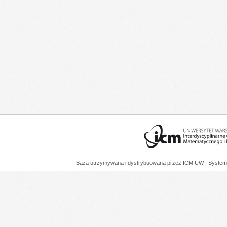
Baza utrzymywana i dystrybuowana przez
ICM UW
| System