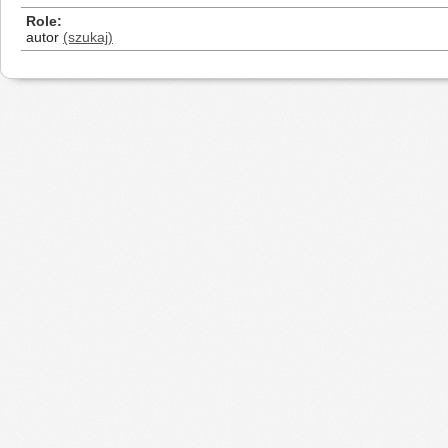
Role
autor
(szukaj)