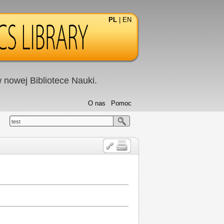
PL
|
EN
nowej Bibliotece Nauki.
O nas
Pomoc
test