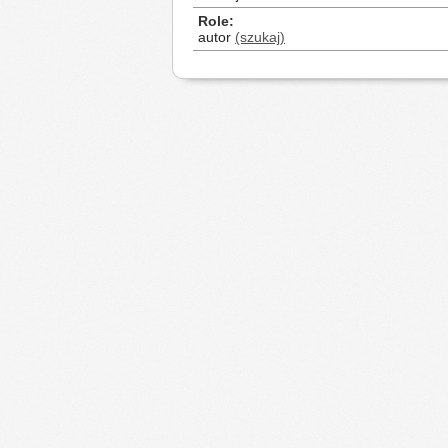
Role
autor
(szukaj)