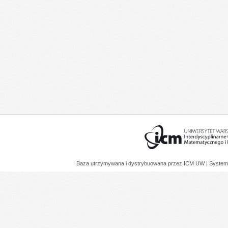
Baza utrzymywana i dystrybuowana przez
ICM UW
| System