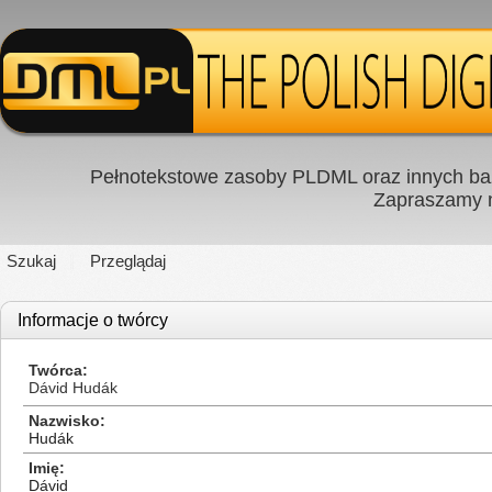
Pełnotekstowe zasoby PLDML oraz innych baz
Zapraszamy
Szukaj
Przeglądaj
Informacje o twórcy
Twórca
Dávid Hudák
Nazwisko
Hudák
Imię
Dávid