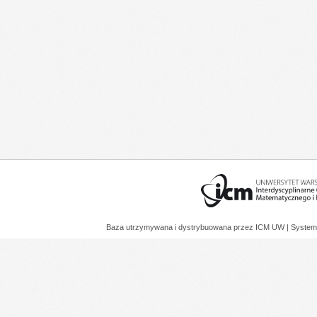
Baza utrzymywana i dystrybuowana przez
ICM UW
| System