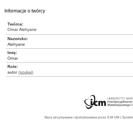
Informacje o twórcy
Twórca
Omar Alehyane
Nazwisko
Alehyane
Imię
Omar
Role
autor
(szukaj)
Baza utrzymywana i dystrybuowana przez
ICM UW
| System