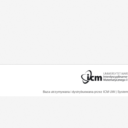
Baza utrzymywana i dystrybuowana przez
ICM UW
| System