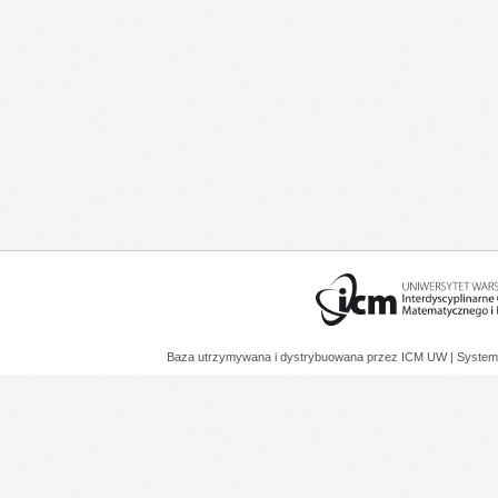
Baza utrzymywana i dystrybuowana przez
ICM UW
| System