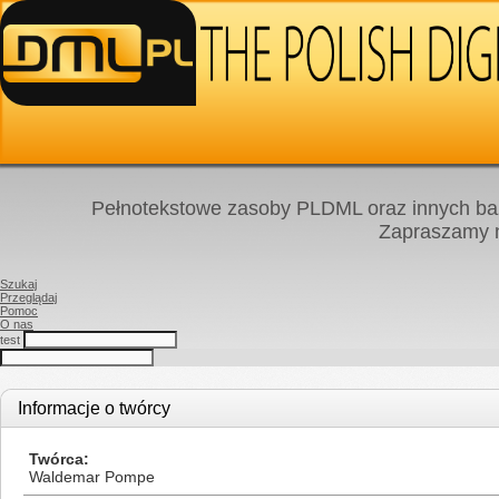
Pełnotekstowe zasoby PLDML oraz innych baz
Zapraszamy
Szukaj
Przeglądaj
Pomoc
O nas
test
Informacje o twórcy
Twórca
Waldemar Pompe