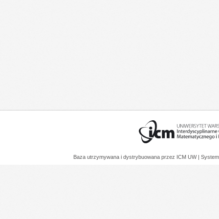
Baza utrzymywana i dystrybuowana przez
ICM UW
| System