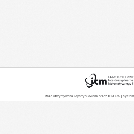
Baza utrzymywana i dystrybuowana przez
ICM UW
| System