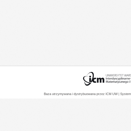
Baza utrzymywana i dystrybuowana przez
ICM UW
| System