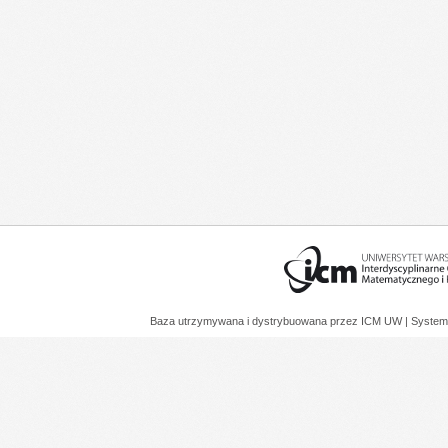
Baza utrzymywana i dystrybuowana przez
ICM UW
| System