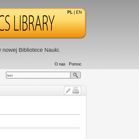
PL
|
EN
nowej Bibliotece Nauki.
O nas
Pomoc
test