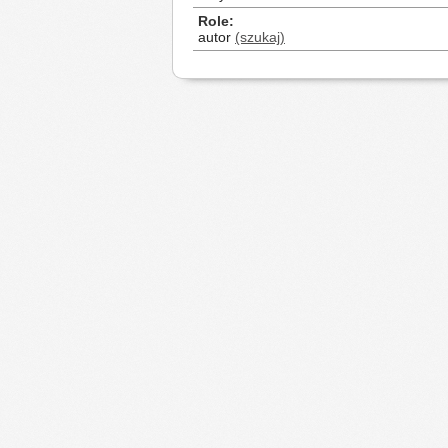
Role
autor
(szukaj)