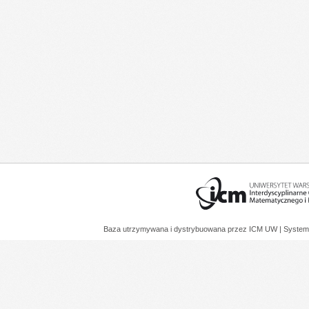
Baza utrzymywana i dystrybuowana przez
ICM UW
| System