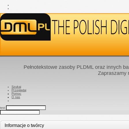
Pełnotekstowe zasoby PLDML oraz innych baz
Zapraszamy
Szukaj
Przeglądaj
Pomoc
O nas
test
Informacje o twórcy