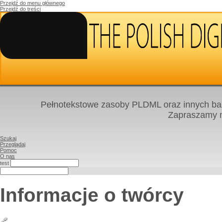
Przejdź do menu głównego
Przejdź do treści
Pełnotekstowe zasoby PLDML oraz innych baz
Zapraszamy
Szukaj
Przeglądaj
Pomoc
O nas
test
Informacje o twórcy