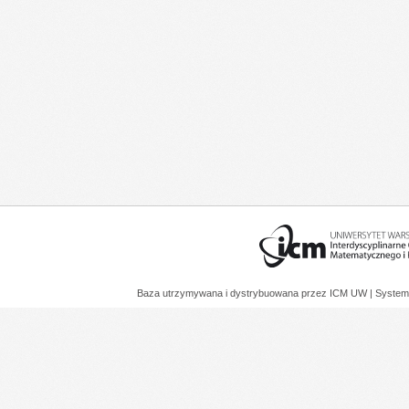
Baza utrzymywana i dystrybuowana przez
ICM UW
| System