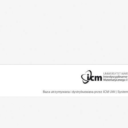
Baza utrzymywana i dystrybuowana przez
ICM UW
| System