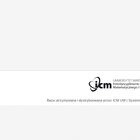
Baza utrzymywana i dystrybuowana przez
ICM UW
| System