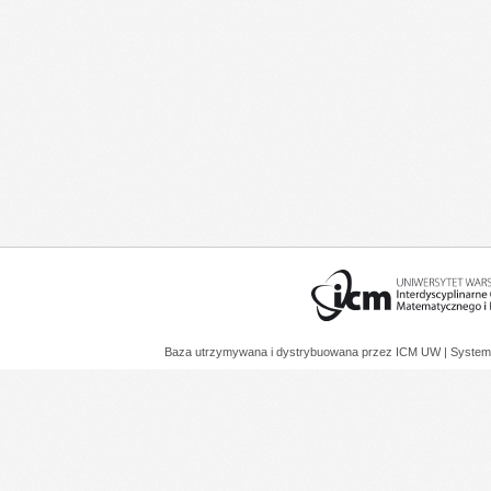
Baza utrzymywana i dystrybuowana przez
ICM UW
| System