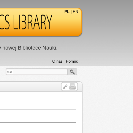
PL
|
EN
nowej Bibliotece Nauki.
O nas
Pomoc
test