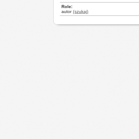
Role
autor
(szukaj)