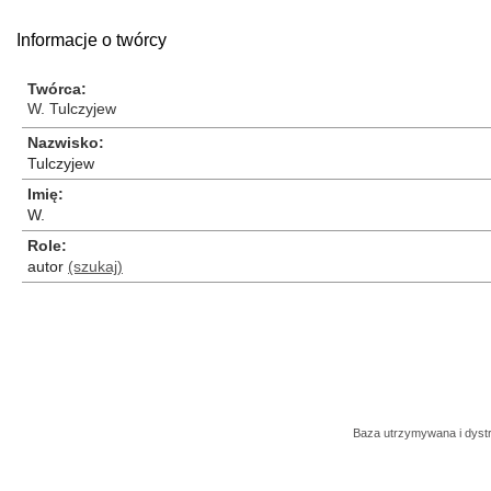
Informacje o twórcy
Twórca
W. Tulczyjew
Nazwisko
Tulczyjew
Imię
W.
Role
autor
(szukaj)
Baza utrzymywana i dys