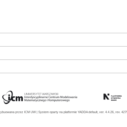
trybuowana przez
ICM UW
| System oparty na platformie
YADDA
default, ver. 4.4.26, rev. 42