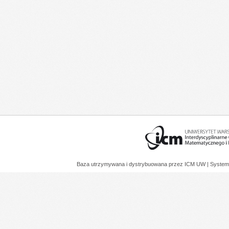
Baza utrzymywana i dystrybuowana przez
ICM UW
| System