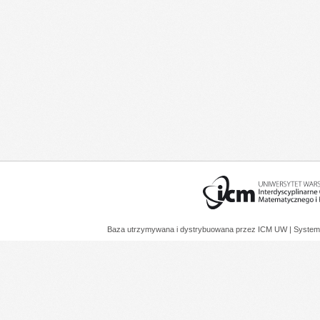
Baza utrzymywana i dystrybuowana przez
ICM UW
| System