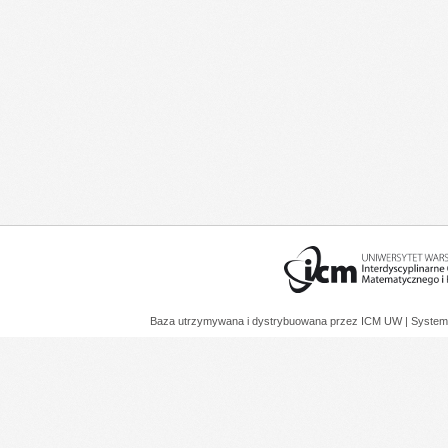
Baza utrzymywana i dystrybuowana przez
ICM UW
| System