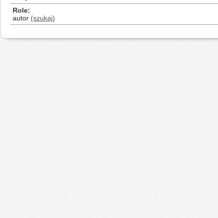
Role
autor
(szukaj)