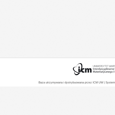
Baza utrzymywana i dystrybuowana przez
ICM UW
| System