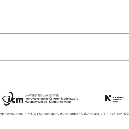
trybuowana przez
ICM UW
| System oparty na platformie
YADDA
default, ver. 4.4.26, rev. 42